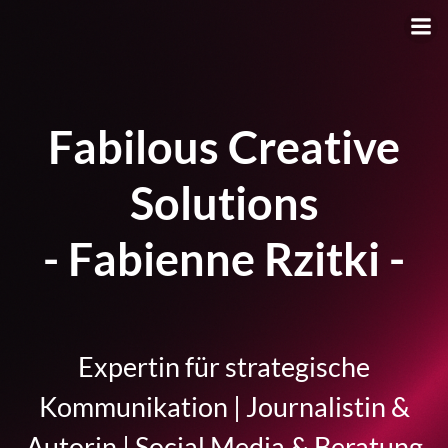
Zum
Inhalt
springen
Fabilous Creative
Solutions
- Fabienne Rzitki -
Expertin für strategische
Kommunikation | Journalistin &
Autorin | Social Media & Beratung